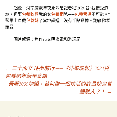
起源：河南廣電年夜象消息記者程冰冰 谷“我接受道
歉，但娶
包養軟體
我的女
包養網
兒——
包養管道
不可能。”
藍學士直截
包養妹
了當地說道，沒有半點猶豫。艷敏 陳松
羅曼
圖片起源：焦作市文明廣電和游玩局
文
←
三十而立 逐夢前行 ​——《汴梁晚報》2024覓
包養網年新年寄語
帶著3000塊錢，若何做一個快活的許昌挖包養
章
經驗人？！
→
導