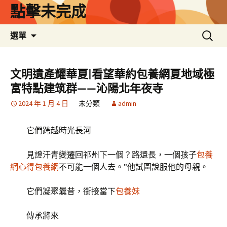
跳
點擊未完成
至
主
搜
選單
要
尋
內
關
容
鍵
文明遺產耀華夏|看望華約包養網夏地域極
字:
富特點建筑群——沁陽北年夜寺
2024 年 1 月 4 日
未分類
admin
它們跨越時光長河
見證汗青變遷回祁州下一個？路還長，一個孩子
包養
網心得
包養網
不可能一個人去。”他試圖說服他的母親。
它們凝聚曩昔，銜接當下
包養妹
傳承將來