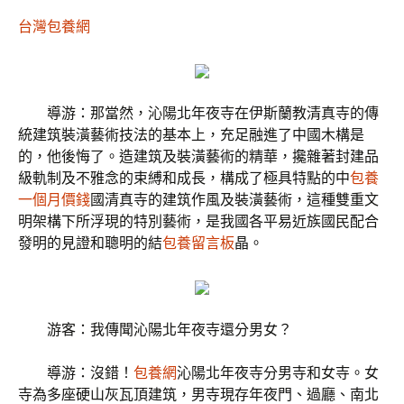
台灣包養網
導游：那當然，沁陽北年夜寺在伊斯蘭教清真寺的傳
統建筑裝潢藝術技法的基本上，充足融進了中國木構是
的，他後悔了。造建筑及裝潢藝術的精華，攙雜著封建品
級軌制及不雅念的束縛和成長，構成了極具特點的中
包養
一個月價錢
國清真寺的建筑作風及裝潢藝術，這種雙重文
明架構下所浮現的特別藝術，是我國各平易近族國民配合
發明的見證和聰明的結
包養留言板
晶。
游客：我傳聞沁陽北年夜寺還分男女？
導游：沒錯！
包養網
沁陽北年夜寺分男寺和女寺。女
寺為多座硬山灰瓦頂建筑，男寺現存年夜門、過廳、南北