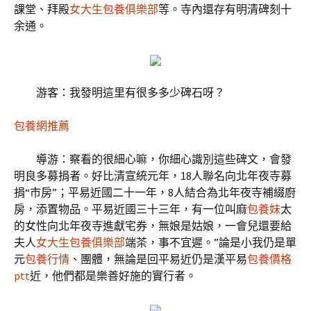
課堂、拜殿
女大生包養俱樂部
等。寺內還存有明清碑刻十
余通。
游客：我發明這里有很多多少碑石呀？
包養網推薦
導游：察看的很細心嘛，你細心識別這些碑文，會發
明良多募捐者。好比清宣統元年，18人聯名向北年夜寺募
捐“市房”；平易近國二十一年，8人結合為北年夜寺補綴廚
房，添置物品。平易近國三十三年，有一位叫麻
包養妹
太
的女性向北年夜寺進獻宅券，無娘是姑娘，一會兒還要給
夫人
女大生包養俱樂部
端茶，事不宜遲。”論是小我仍是單
元
包養行情
、團體，無論是回平易近仍是漢平易
包養價格
ptt
近，他們都是樂善好施的實行者。