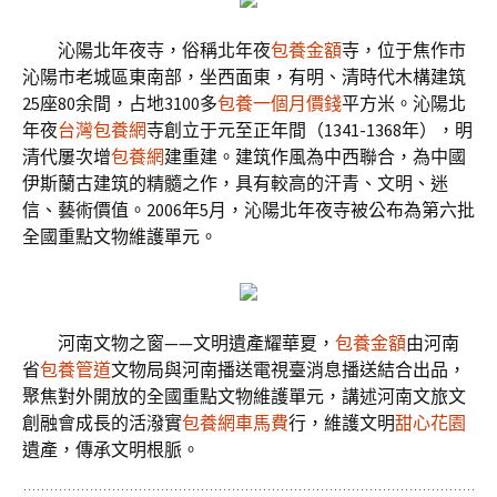
沁陽北年夜寺，俗稱北年夜
包養金額
寺，位于焦作市
沁陽市老城區東南部，坐西面東，有明、清時代木構建筑
25座80余間，占地3100多
包養一個月價錢
平方米。沁陽北
年夜
台灣包養網
寺創立于元至正年間（1341­-1368年），明
清代屢次增
包養網
建重建。建筑作風為中西聯合，為中國
伊斯蘭古建筑的精髓之作，具有較高的汗青、文明、迷
信、藝術價值。2006年5月，沁陽北年夜寺被公布為第六批
全國重點文物維護單元。
河南文物之窗——文明遺產耀華夏，
包養金額
由河南
省
包養管道
文物局與河南播送電視臺消息播送結合出品，
聚焦對外開放的全國重點文物維護單元，講述河南文旅文
創融會成長的活潑實
包養網車馬費
行，維護文明
甜心花園
遺產，傳承文明根脈。