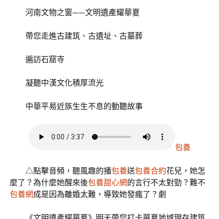
河南文物之窗——文明遺產耀華夏
帶您走進古建筑、古遺址、古墓葬
遍訪石窟寺
凝聽中漢文化積厚流光
中華平易近族生生不息的動聽故事
包養
△點擊音頻，聽風趣的播
包養
送
包養合約
花兒，她怎
麼了？為什麼她醒來後
包養甜心網
的言行不太對勁？難不
包養網
成是因為離婚太難，導致她發瘋了？劇
《文明遺產耀華夏》明天帶您打卡華夏地域現存建筑