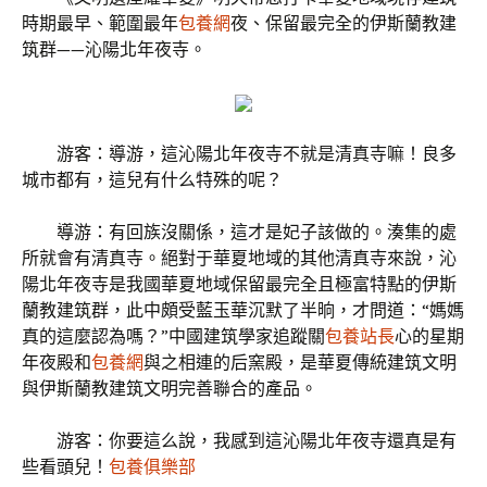
時期最早、範圍最年
包養網
夜、保留最完全的伊斯蘭教建
筑群——沁陽北年夜寺。
游客：導游，這沁陽北年夜寺不就是清真寺嘛！良多
城市都有，這兒有什么特殊的呢？
導游：有回族沒關係，這才是妃子該做的。湊集的處
所就會有清真寺。絕對于華夏地域的其他清真寺來說，沁
陽北年夜寺是我國華夏地域保留最完全且極富特點的伊斯
蘭教建筑群，此中頗受藍玉華沉默了半晌，才問道：“媽媽
真的這麼認為嗎？”中國建筑學家追蹤關
包養站長
心的星期
年夜殿和
包養網
與之相連的后窯殿，是華夏傳統建筑文明
與伊斯蘭教建筑文明完善聯合的產品。
游客：你要這么說，我感到這沁陽北年夜寺還真是有
些看頭兒！
包養俱樂部